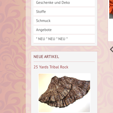
Geschenke und Deko
Stoffe
Schmuck
l Rock,
Stufenrock, Unikat
25 Yards Tribal Rock,
Angebote
ATS
* NEU * NEU * NEU *
NEUE ARTIKEL
25 Yards Tribal Rock