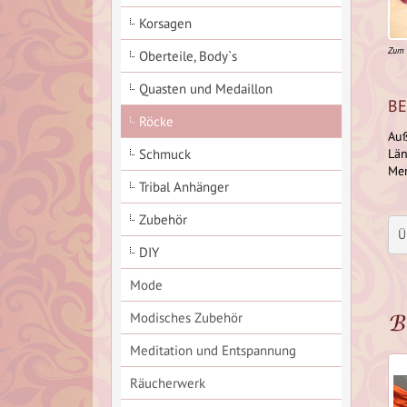
Korsagen
Zum 
Oberteile, Body`s
Quasten und Medaillon
BE
Röcke
Auß
Lä
Schmuck
Mer
Tribal Anhänger
Zubehör
Ü
DIY
Mode
B
Modisches Zubehör
Meditation und Entspannung
Räucherwerk