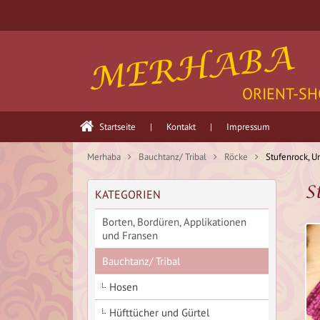
MERHABA
ORIENT-SH
Startseite
|
Kontakt
|
Impressum
Merhaba
Bauchtanz/ Tribal
Röcke
Stufenrock, U
S
KATEGORIEN
Borten, Bordüren, Applikationen
und Fransen
Bauchtanz/ Tribal
Hosen
Hüfttücher und Gürtel