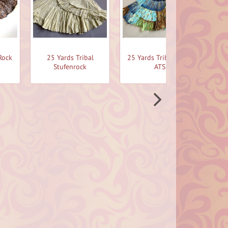
Rock
25 Yards Tribal
25 Yards Tribal Rock,
St
Stufenrock
ATS