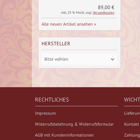
89,00 €
inkl. 19 % MwSt. zzgl.
Versandkosten
Alle neuen Artikel ansehen »
HERSTELLER
Bitte wählen
RECHTLICHES
WICHT
Impressum
Lieferu
Widerrufsbelehrung & Widerrufsformular
Kontakt
AGB mit Kundeninformationen
Zahlung