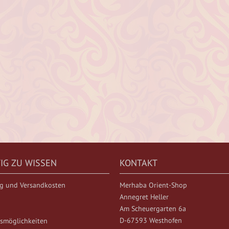
IG ZU WISSEN
KONTAKT
ng und Versandkosten
Merhaba Orient-Shop
Annegret Heller
Am Scheuergarten 6a
D-67593 Westhofen
smöglichkeiten