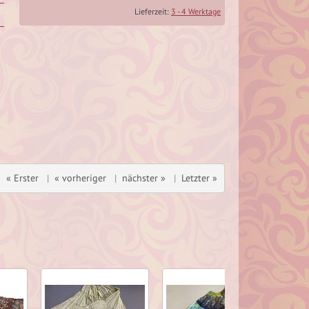
Lieferzeit:
3 - 4 Werktage
« Erster
|
« vorheriger
|
nächster »
|
Letzter »