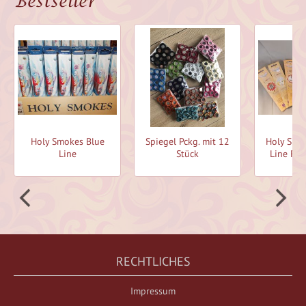
Bestseller
Holy Smokes Blue
Spiegel Pckg. mit 12
Holy Smo
Line
Stück
Line Räu
RECHTLICHES
Impressum