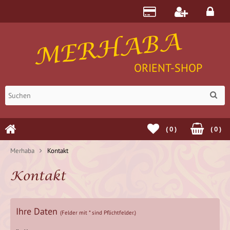
MERHABA
ORIENT-SHOP
(
0
)
(
0
)
Merhaba
Kontakt
Kontakt
Ihre Daten
(Felder mit * sind Pflichtfelder.)