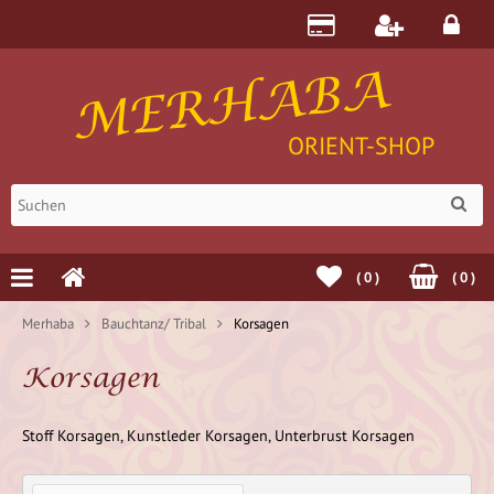
MERHABA
ORIENT-SHOP
(
0
)
(
0
)
Merhaba
Bauchtanz/ Tribal
Korsagen
Korsagen
Stoff Korsagen, Kunstleder Korsagen, Unterbrust Korsagen