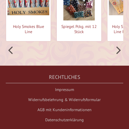
Holy Smokes Blue
Spiegel Pckg. mit 12
Holy Smo
Line
Stück
Line Räu
RECHTLICHES
Impressum
Widerrufsbelehrung & Widerrufsformular
AGB mit Kundeninformationen
Datenschutzerklärung