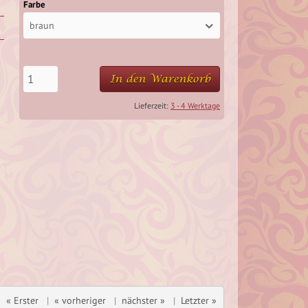
Farbe
braun
In den Warenkorb
Lieferzeit:
3 - 4 Werktage
« Erster
|
« vorheriger
|
nächster »
|
Letzter »