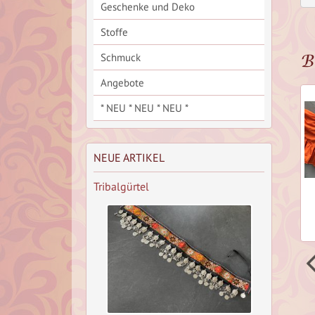
Geschenke und Deko
Stoffe
B
Schmuck
Angebote
* NEU * NEU * NEU *
NEUE ARTIKEL
Tribalgürtel
l Rock,
25 Yards Tribal Rock
25 Yards Tribal
Stufenrock