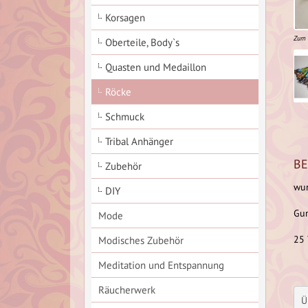
Korsagen
Zum 
Oberteile, Body`s
Quasten und Medaillon
Röcke
Schmuck
Tribal Anhänger
BE
Zubehör
wun
DIY
Gu
Mode
25 
Modisches Zubehör
Meditation und Entspannung
Räucherwerk
Ü