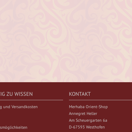
IG ZU WISSEN
KONTAKT
ng und Versandkosten
Merhaba Orient-Shop
Annegret Heller
Am Scheuergarten 6a
D-67593 Westhofen
smöglichkeiten