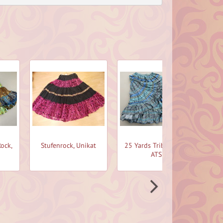
Rock,
Stufenrock, Unikat
25 Yards Tribal Rock,
25 
ATS