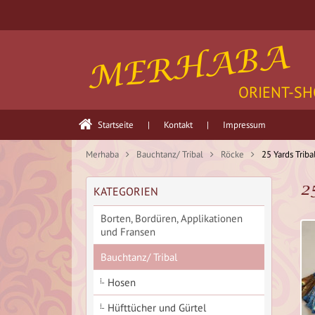
MERHABA
ORIENT-SH
Startseite
|
Kontakt
|
Impressum
Merhaba
Bauchtanz/ Tribal
Röcke
25 Yards Triba
2
KATEGORIEN
Borten, Bordüren, Applikationen
und Fransen
Bauchtanz/ Tribal
Hosen
Hüfttücher und Gürtel