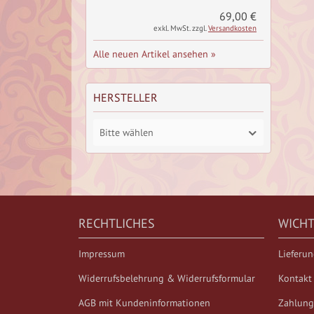
69,00 €
exkl. MwSt. zzgl.
Versandkosten
Alle neuen Artikel ansehen »
HERSTELLER
Bitte wählen
RECHTLICHES
WICHT
Impressum
Lieferu
Widerrufsbelehrung & Widerrufsformular
Kontakt
AGB mit Kundeninformationen
Zahlung