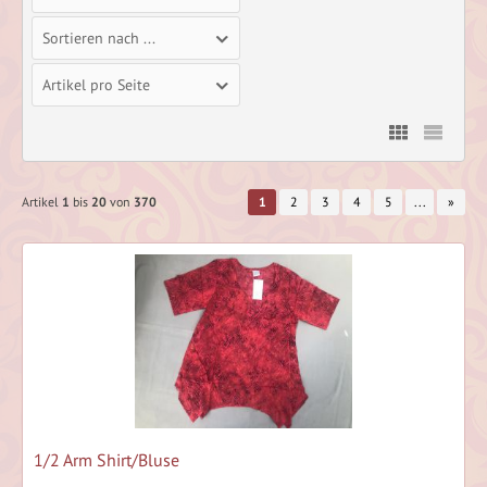
Sortieren nach ...
Artikel pro Seite
Artikel
1
bis
20
von
370
1
2
3
4
5
...
»
1/2 Arm Shirt/Bluse