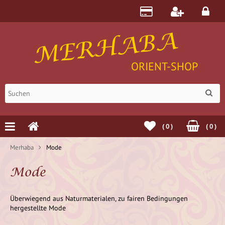
MERHABA
ORIENT-SHOP
(
0
)
(
0
)
Merhaba
Mode
Mode
Überwiegend aus Naturmaterialen, zu fairen Bedingungen
hergestellte Mode