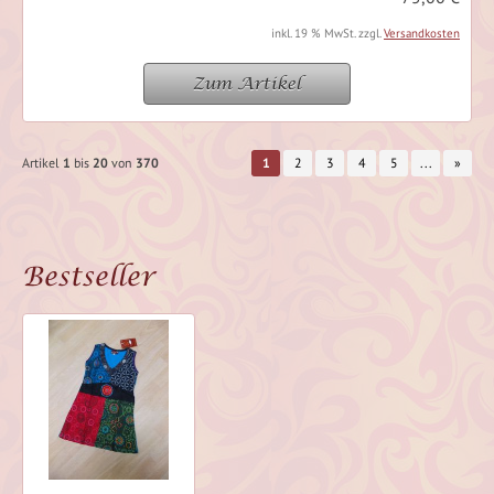
inkl. 19 % MwSt. zzgl.
Versandkosten
Zum Artikel
Artikel
1
bis
20
von
370
1
2
3
4
5
...
»
Bestseller