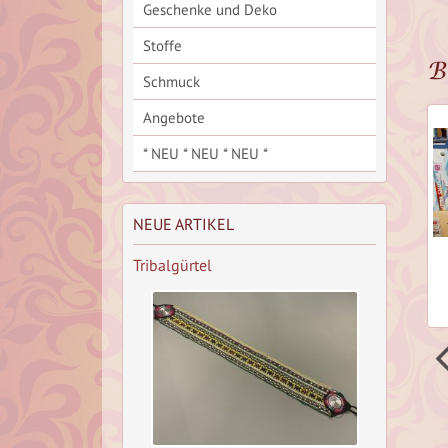
Geschenke und Deko
Stoffe
B
Schmuck
Angebote
* NEU * NEU * NEU *
NEUE ARTIKEL
Tribalgürtel
 Spitze
Kraftvoll Räuchern -
Hose aus Bio
Zirbeldrüsenrei
Baumwolle