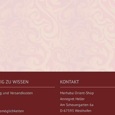
IG ZU WISSEN
KONTAKT
ng und Versandkosten
Merhaba Orient-Shop
Annegret Heller
Am Scheuergarten 6a
D-67593 Westhofen
smöglichkeiten