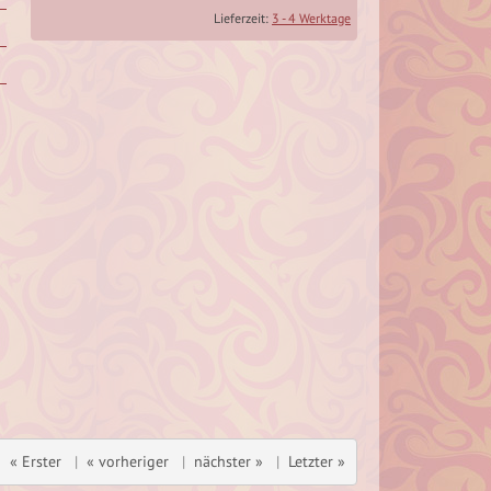
Lieferzeit:
3 - 4 Werktage
« Erster
|
« vorheriger
|
nächster »
|
Letzter »