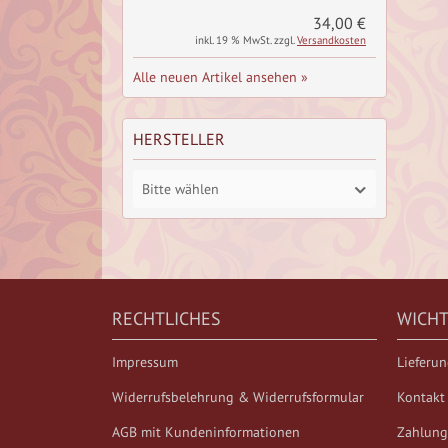
34,00 €
inkl. 19 % MwSt. zzgl.
Versandkosten
Alle neuen Artikel ansehen »
HERSTELLER
Bitte wählen
RECHTLICHES
WICHT
Impressum
Lieferu
Widerrufsbelehrung & Widerrufsformular
Kontakt
AGB mit Kundeninformationen
Zahlung