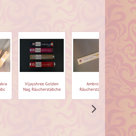
akra
Vijayshree Golden
Ambrosia
Ho
äbc
Nag Räucherstäbche
Räucherstäbchen
Sh