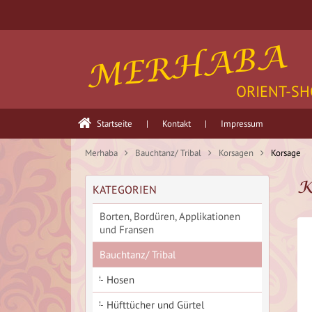
MERHABA
ORIENT-SH
Startseite
|
Kontakt
|
Impressum
Merhaba
Bauchtanz/ Tribal
Korsagen
Korsage
K
KATEGORIEN
Borten, Bordüren, Applikationen
und Fransen
Bauchtanz/ Tribal
Hosen
Hüfttücher und Gürtel