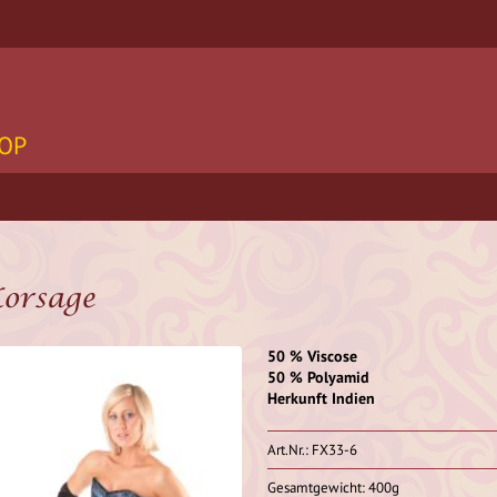
OP
orsage
50 % Viscose
50 % Polyamid
Herkunft Indien
Art.Nr.: FX33-6
Gesamtgewicht: 400g