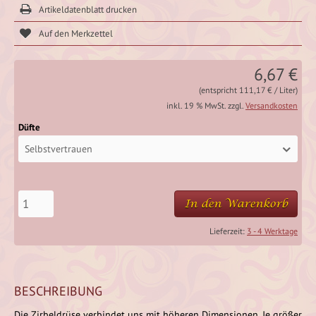
Artikeldatenblatt drucken
6,67 €
(entspricht 111,17 € / Liter)
inkl. 19 % MwSt. zzgl.
Versandkosten
Düfte
Selbstvertrauen
In den Warenkorb
Lieferzeit:
3 - 4 Werktage
BESCHREIBUNG
Die Zirbeldrüse verbindet uns mit höheren Dimensionen. Je größer