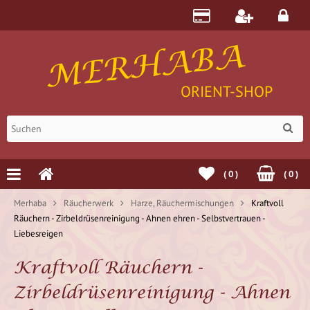
MERHABA
ORIENT-SHOP
(
0
)
(
0
)
Merhaba
Räucherwerk
Harze, Räuchermischungen
Kraftvoll
Räuchern - Zirbeldrüsenreinigung - Ahnen ehren - Selbstvertrauen -
Liebesreigen
Kraftvoll Räuchern -
Zirbeldrüsenreinigung - Ahnen