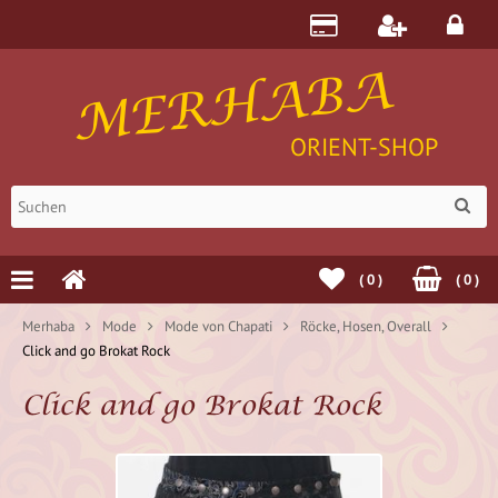
MERHABA
ORIENT-SHOP
(
0
)
(
0
)
Merhaba
Mode
Mode von Chapati
Röcke, Hosen, Overall
Click and go Brokat Rock
Click and go Brokat Rock