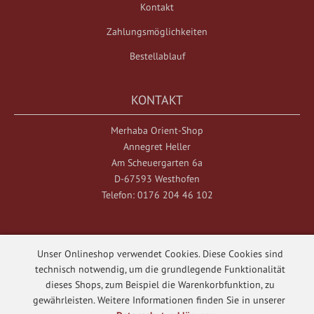
Kontakt
Zahlungsmöglichkeiten
Bestellablauf
KONTAKT
Merhaba Orient-Shop
Annegret Heller
Am Scheuergarten 6a
D-67593 Westhofen
Telefon: 0176 204 46 102
Unser Onlineshop verwendet Cookies. Diese Cookies sind
technisch notwendig, um die grundlegende Funktionalität
dieses Shops, zum Beispiel die Warenkorbfunktion, zu
Merhaba Orient-Shop © 2026
gewährleisten. Weitere Informationen finden Sie in unserer
Template © 2017 - 2026
web-n-arts.de