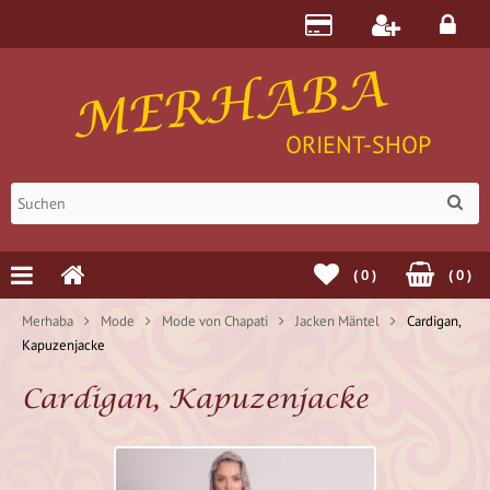
MERHABA
ORIENT-SHOP
(
0
)
(
0
)
Merhaba
Mode
Mode von Chapati
Jacken Mäntel
Cardigan,
Kapuzenjacke
Cardigan, Kapuzenjacke