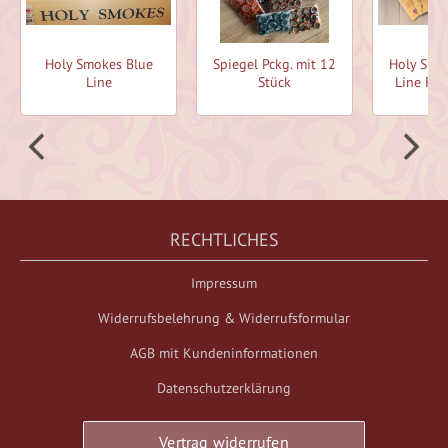
Holy Smokes Blue
Spiegel Pckg. mit 12
Holy Smo
Line
Stück
Line Räu
RECHTLICHES
Impressum
Widerrufsbelehrung & Widerrufsformular
AGB mit Kundeninformationen
Datenschutzerklärung
Vertrag widerrufen