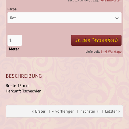
inkl. 19 % MwSt. zzgl.
Versandkosten
Farbe
Rot
In den Warenkorb
Meter
Lieferzeit:
3 - 4 Werktage
BESCHREIBUNG
Breite 15 mm
Herkunft Tschechien
« Erster
|
« vorheriger
|
nächster »
|
Letzter »