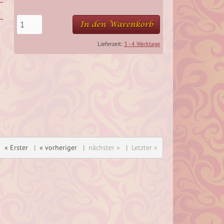
In den Warenkorb
Lieferzeit:
3 - 4 Werktage
« Erster
|
« vorheriger
|
nächster »
|
Letzter »