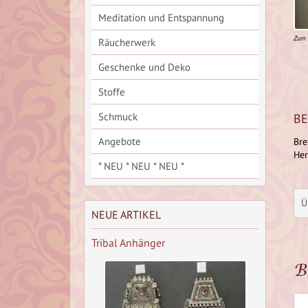
Meditation und Entspannung
Zum 
Räucherwerk
Geschenke und Deko
Stoffe
Schmuck
BE
Angebote
Bre
Her
* NEU * NEU * NEU *
Ü
NEUE ARTIKEL
Tribal Anhänger
B