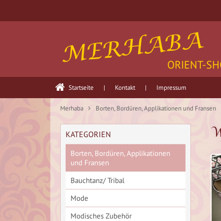
MERHABA
ORIENT-SH
Startseite
|
Kontakt
|
Impressum
Merhaba
Borten, Bordüren, Applikationen und Fransen
W
KATEGORIEN
Borten, Bordüren, Applikationen
und Fransen
Bauchtanz/ Tribal
Mode
Modisches Zubehör