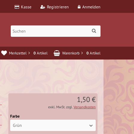
Kasse
Registrieren
Anmelden
Merkzettel
0
Artikel
Warenkorb
0
Artikel
1,50 €
exkl. MwSt. zzgl.
Versandkosten
Farbe
Grün