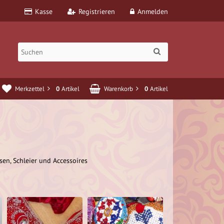
Kasse
Registrieren
Anmelden
Merkzettel
0
Artikel
Warenkorb
0
Artikel
sen, Schleier und Accessoires