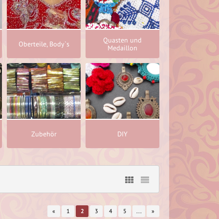
Quasten und
Oberteile, Body`s
Medaillon
Zubehör
DIY
«
1
2
3
4
5
...
»