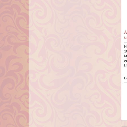
A
u
H
1
M
e
U
Li