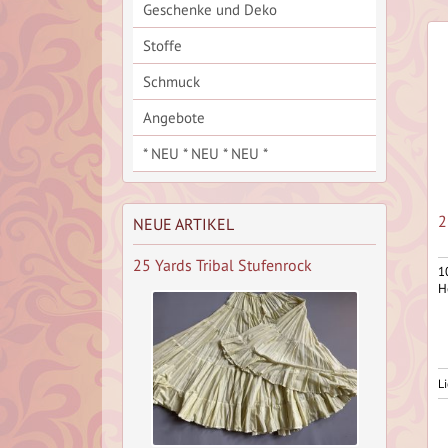
Geschenke und Deko
Stoffe
Schmuck
Angebote
* NEU * NEU * NEU *
2
NEUE ARTIKEL
25 Yards Tribal Stufenrock
1
H
Li