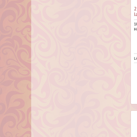
2
l
1
H
Li