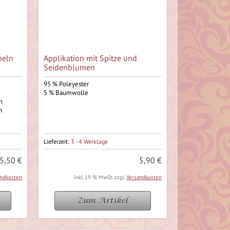
heln
Applikation mit Spitze und
Seidenblumen
95 % Poleyester
5 % Baumwolle
n
n
Lieferzeit:
3 - 4 Werktage
5,50 €
5,90 €
andkosten
inkl. 19 % MwSt. zzgl.
Versandkosten
Zum Artikel