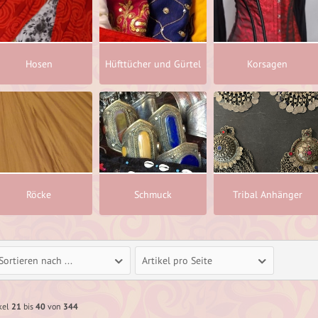
Hosen
Hüfttücher und Gürtel
Korsagen
Röcke
Schmuck
Tribal Anhänger
Sortieren nach ...
Artikel pro Seite
ikel
21
bis
40
von
344