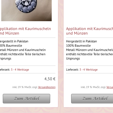
pplikation mit Kaurimuscheln
Applikation mit Kaurimusc
nd Münzen
und Münzen
ergestellt in Pakistan
Hergestellt in Pakistan
00% Baumwolle
100% Baumwolle
etall Münzen und Kaurimuscheln
Metall Münzen und Kaurimuschel
nthält nichttextile Teile tierischen
enthält nichttextile Teile tierische
rsprungs
Ursprungs
eferzeit:
3 - 4 Werktage
Lieferzeit:
3 - 4 Werktage
4,50 €
inkl. 19 % MwSt. zzgl.
Versandkosten
inkl. 19 % MwSt. zzgl.
Vers
Zum Artikel
Zum Artikel