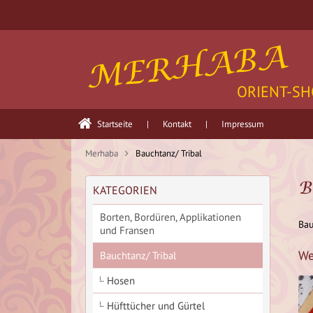
MERHABA
ORIENT-SH
Startseite
|
Kontakt
|
Impressum
Merhaba
Bauchtanz/ Tribal
B
KATEGORIEN
Borten, Bordüren, Applikationen
Bau
und Fransen
We
Bauchtanz/ Tribal
Hosen
Hüfttücher und Gürtel