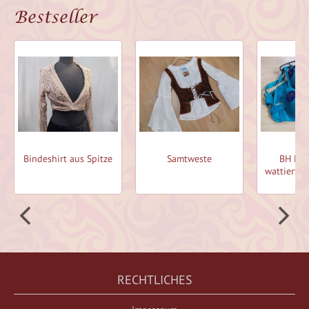
Bestseller
rteil
Bindeshirt aus Spitze
Samtweste
BH Roh
wattiert, 
RECHTLICHES