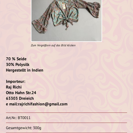
Zum Vergrößern auf das Bild klicken
70 % Seide
30% Polysilk
Hergestellt in Indien
Importeur:
Raj Richi
Otto Hahn Str.24
63303 Dreieich
e mail:rajrichifashion@gmail.com
Art.Nr.: BT0011
Gesamtgewicht: 300g