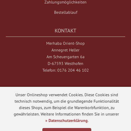
Zahlungsmöglichkeiten
Bestellablauf
KONTAKT
Merhaba Orient-Shop
Annegret Heller
Am Scheuergarten 6a
D-67593 Westhofen
Telefon: 0176 204 46 102
Unser Onlineshop verwendet Cookies. Diese Cookies sind
technisch notwendig, um die grundlegende Funktionalität
dieses Shops, zum Beispiel die Warenkorbfunktion, zu
Merhaba Orient-Shop © 2026
gewährleisten. Weitere Informationen finden Sie in unserer
Template © 2017 - 2026
web-n-arts.de
» Datenschutzerklärung
.
mod
ified eCommerce Shopsoftware © 2009 - 2026