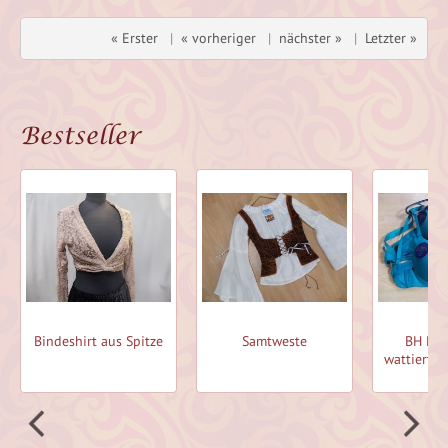
« Erster
|
« vorheriger
|
nächster »
|
Letzter »
Bestseller
rteil
Bindeshirt aus Spitze
Samtweste
BH Roh
wattiert, 