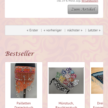
inkl. 19 % MwSt. zzgl.
Versandkosten
Zum Artikel
« Erster
|
« vorheriger
|
nächster »
|
Letzter »
Bestseller
Pailletten
Münztuch,
Dreieck
Dreieckstuch
Bauchtanztuch
Fransen (