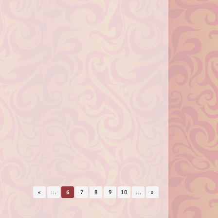
«
...
6
7
8
9
10
...
»