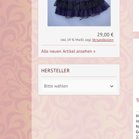
29,00 €
inkl. 19 % MwSt. zzgl.
Versandkosten
Alle neuen Artikel ansehen »
HERSTELLER
Bitte wählen
T
H
I
N
G
2