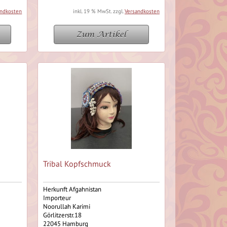
andkosten
inkl. 19 % MwSt. zzgl.
Versandkosten
Zum Artikel
Tribal Kopfschmuck
Herkunft Afgahnistan
Importeur
Noorullah Karimi
Görlitzerstr.18
22045 Hamburg