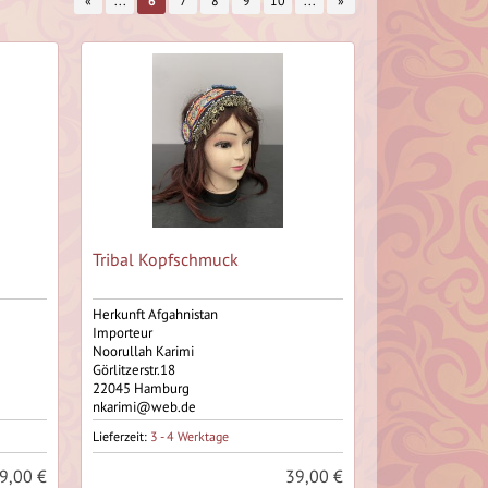
«
...
6
7
8
9
10
...
»
Tribal Kopfschmuck
Herkunft Afgahnistan
Importeur
Noorullah Karimi
Görlitzerstr.18
22045 Hamburg
nkarimi@web.de
Lieferzeit:
3 - 4 Werktage
9,00 €
39,00 €