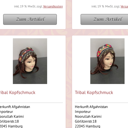
inkl. 19 % MwSt. zzgl.
Versandkosten
inkl. 19 % MwSt. zzgl.
Vers
Zum Artikel
Zum Artikel
ribal Kopfschmuck
Tribal Kopfschmuck
erkunft Afgahnistan
Herkunft Afgahnistan
mporteur
Importeur
oorullah Karimi
Noorullah Karimi
örlitzerstr.18
Görlitzerstr.18
2045 Hamburg
22045 Hamburg