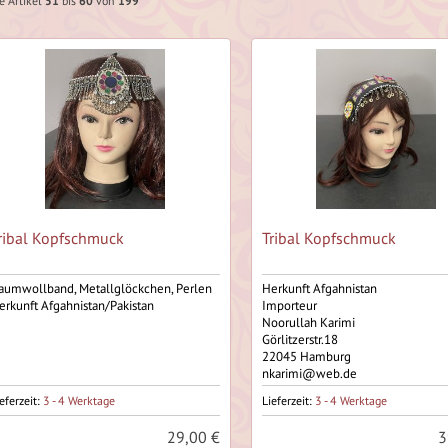
e Artikel
51
bis
60
von
199
ribal Kopfschmuck
Tribal Kopfschmuck
aumwollband, Metallglöckchen, Perlen
Herkunft Afgahnistan
erkunft Afgahnistan/Pakistan
Importeur
Noorullah Karimi
Görlitzerstr.18
22045 Hamburg
nkarimi@web.de
eferzeit:
3 - 4 Werktage
Lieferzeit:
3 - 4 Werktage
29,00 €
3