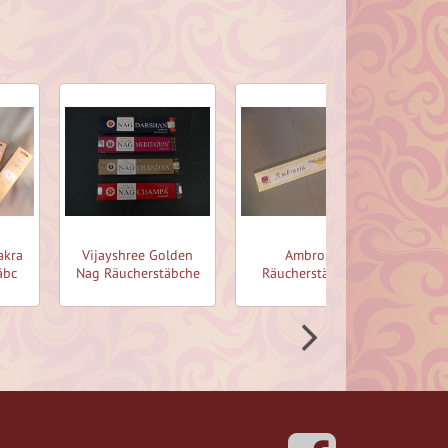
akra
Vijayshree Golden
Ambrosia
Ho
äbc
Nag Räucherstäbche
Räucherstäbchen
Sh