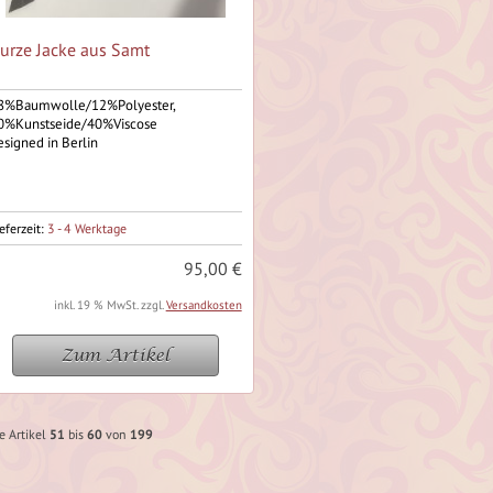
urze Jacke aus Samt
8%Baumwolle/12%Polyester,
0%Kunstseide/40%Viscose
esigned in Berlin
eferzeit:
3 - 4 Werktage
95,00 €
inkl. 19 % MwSt. zzgl.
Versandkosten
Zum Artikel
e Artikel
51
bis
60
von
199