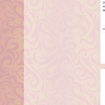
1
H
M
Li