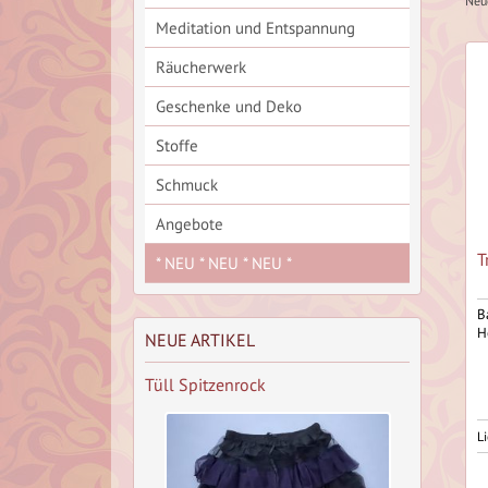
Neu
Meditation und Entspannung
Räucherwerk
Geschenke und Deko
Stoffe
Schmuck
Angebote
T
* NEU * NEU * NEU *
B
H
NEUE ARTIKEL
Tüll Spitzenrock
Li