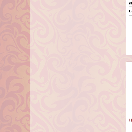
n
Li
U