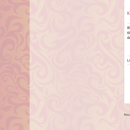
K
8
6
d
Li
Neu