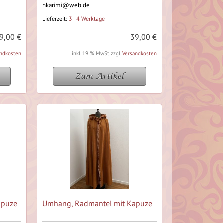
nkarimi@web.de
Lieferzeit:
3 - 4 Werktage
9,00 €
39,00 €
andkosten
inkl. 19 % MwSt. zzgl.
Versandkosten
Zum Artikel
apuze
Umhang, Radmantel mit Kapuze