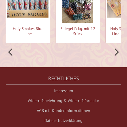
Holy Smokes Blue
Spiegel Pckg. mit 12
Holy Smo
Line
Stück
Line Räu
RECHTLICHES
Impressum
Widerrufsbelehrung & Widerrufsformular
AGB mit Kundeninformationen
Datenschutzerklärung