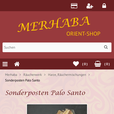
MERHABA
ORIENT-SHOP
(
0
)
(
0
)
Merhaba
Räucherwerk
Harze, Räuchermischungen
Sonderposten Palo Santo
Sonderposten Palo Santo