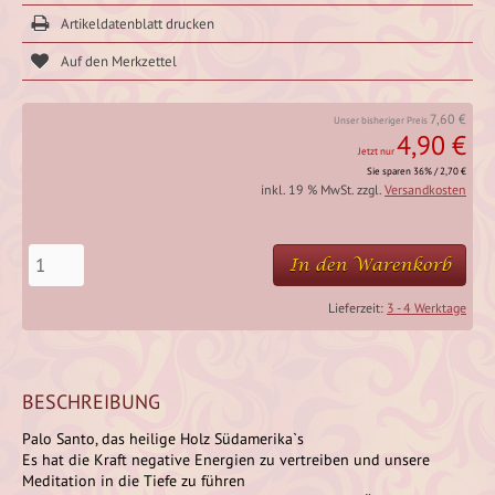
Artikeldatenblatt drucken
7,60 €
Unser bisheriger Preis
4,90 €
Jetzt nur
Sie sparen 36% / 2,70 €
inkl. 19 % MwSt. zzgl.
Versandkosten
In den Warenkorb
Lieferzeit:
3 - 4 Werktage
BESCHREIBUNG
Palo Santo, das heilige Holz Südamerika`s
Es hat die Kraft negative Energien zu vertreiben und unsere
Meditation in die Tiefe zu führen