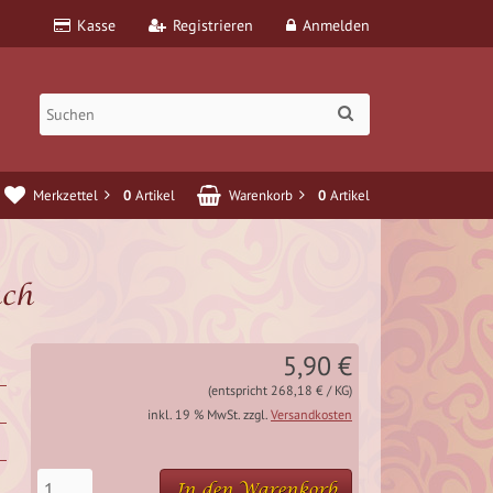
Kasse
Registrieren
Anmelden
Merkzettel
0
Artikel
Warenkorb
0
Artikel
uch
5,90 €
(entspricht 268,18 € / KG)
inkl. 19 % MwSt. zzgl.
Versandkosten
In den Warenkorb