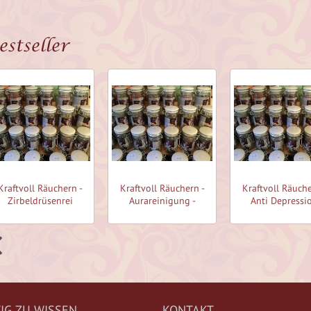
estseller
Kraftvoll Räuchern -
Kraftvoll Räuchern -
Kraftvoll Räuche
Zirbeldrüsenrei
Aurareinigung -
Anti Depressi
IG ZU WISSEN
KONTAKT