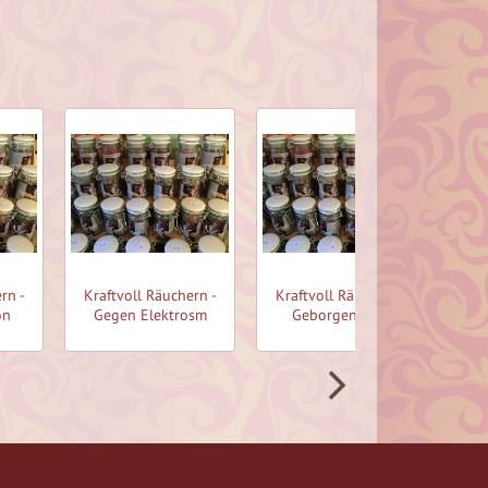
rn -
Kraftvoll Räuchern -
Kraftvoll Räuchern -
A
on
Gegen Elektrosm
Geborgenheit -