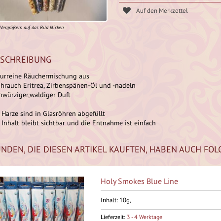
Vergrößern auf das Bild klicken
SCHREIBUNG
urreine Räuchermischung aus
hrauch Eritrea, Zirbenspänen-Öl und -nadeln
nwürziger,waldiger Duft
 Harze sind in Glasröhren abgefüllt
 Inhalt bleibt sichtbar und die Entnahme ist einfach
NDEN, DIE DIESEN ARTIKEL KAUFTEN, HABEN AUCH FOL
Holy Smokes Blue Line
Inhalt: 10g,
Lieferzeit:
3 - 4 Werktage