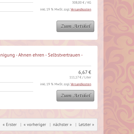
308,00 € / KG
inkl. 19 % MwSt. zzgl.
Versandkosten
Zum Artikel
inigung - Ahnen ehren - Selbstvertrauen -
6,67 €
111,17 € / Liter
inkl. 19 % MwSt. zzgl.
Versandkosten
Zum Artikel
« Erster
|
« vorheriger
|
nächster »
|
Letzter »