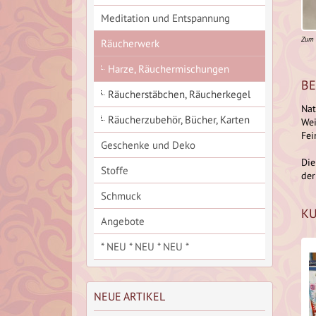
Meditation und Entspannung
Zum 
Räucherwerk
Harze, Räuchermischungen
BE
Räucherstäbchen, Räucherkegel
Nat
Räucherzubehör, Bücher, Karten
Wei
Fei
Geschenke und Deko
Die
Stoffe
der
Schmuck
KU
Angebote
* NEU * NEU * NEU *
NEUE ARTIKEL