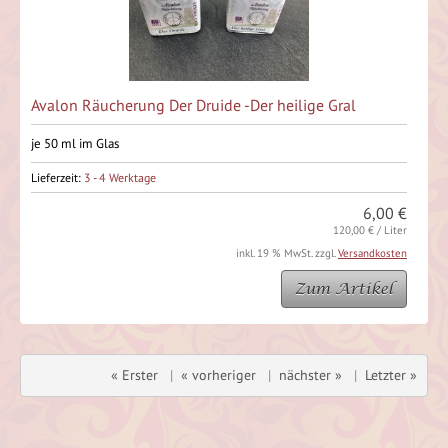
Avalon Räucherung Der Druide -Der heilige Gral
je 50 ml im Glas
Lieferzeit:
3 - 4 Werktage
6,00 €
120,00 € / Liter
inkl. 19 % MwSt. zzgl.
Versandkosten
Zum Artikel
« Erster
|
« vorheriger
|
nächster »
|
Letzter »