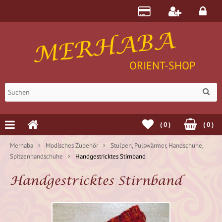
MERHABA
ORIENT-SHOP
(
0
)
(
0
)
Merhaba
Modisches Zubehör
Stulpen, Pulswärmer, Handschuhe,
Spitzenhandschuhe
Handgestricktes Stirnband
Handgestricktes Stirnband