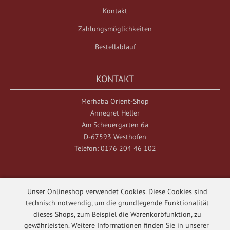
Kontakt
Zahlungsmöglichkeiten
Bestellablauf
KONTAKT
Merhaba Orient-Shop
Annegret Heller
Am Scheuergarten 6a
D-67593 Westhofen
Telefon: 0176 204 46 102
Unser Onlineshop verwendet Cookies. Diese Cookies sind
technisch notwendig, um die grundlegende Funktionalität
dieses Shops, zum Beispiel die Warenkorbfunktion, zu
Merhaba Orient-Shop © 2026
gewährleisten. Weitere Informationen finden Sie in unserer