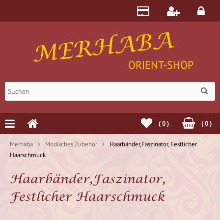
MERHABA
ORIENT-SHOP
(
0
)
(
0
)
Merhaba
Modisches Zubehör
Haarbänder,Faszinator, Festlicher
Haarschmuck
Haarbänder,Faszinator,
Festlicher Haarschmuck