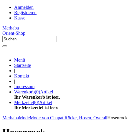
Anmelden
Registrieren
Kasse
Merhaba
Orient-Shop
Menü
Startseite
|
Kontakt
|
Impressum
Warenkorb
(
0
)
Artikel
Ihr Warenkorb ist leer.
Merkzettel
(
0
)
Artikel
Ihr Merkzettel ist leer.
Merhaba
Mode
Mode von Chapati
Röcke, Hosen, Overall
Hosenrock