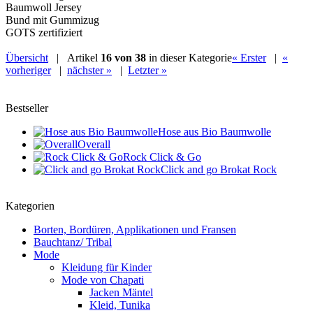
Baumwoll Jersey
Bund mit Gummizug
GOTS zertifiziert
Übersicht
| Artikel
16 von 38
in dieser Kategorie
« Erster
|
«
vorheriger
|
nächster »
|
Letzter »
Bestseller
Hose aus Bio Baumwolle
Overall
Rock Click & Go
Click and go Brokat Rock
Kategorien
Borten, Bordüren, Applikationen und Fransen
Bauchtanz/ Tribal
Mode
Kleidung für Kinder
Mode von Chapati
Jacken Mäntel
Kleid, Tunika