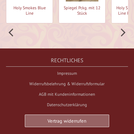
Holy Smokes Blue
Spiegel Pckg. mit 12
Holy Smo
Line
Stück
Line Räu
RECHTLICHES
Impressum
Widerrufsbelehrung & Widerrufsformular
AGB mit Kundeninformationen
Datenschutzerklärung
Vertrag widerrufen