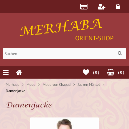
MERHABA
ORIENT-SHOP
(
0
)
(
0
)
Merhaba
Mode
Mode von Chapati
Jacken Mäntel
Damenjacke
Damenjacke