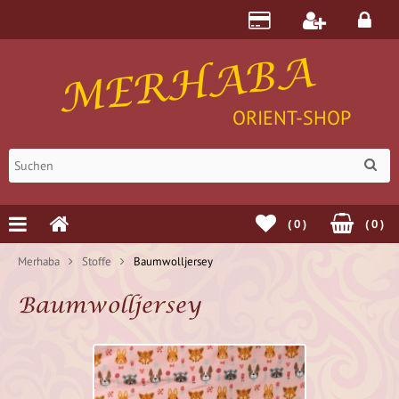
MERHABA
ORIENT-SHOP
(
0
)
(
0
)
Merhaba
Stoffe
Baumwolljersey
Baumwolljersey