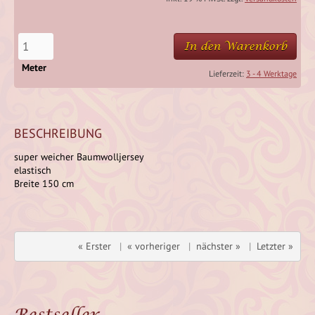
In den Warenkorb
Meter
Lieferzeit:
3 - 4 Werktage
BESCHREIBUNG
super weicher Baumwolljersey
elastisch
Breite 150 cm
« Erster
|
« vorheriger
|
nächster »
|
Letzter »
Bestseller