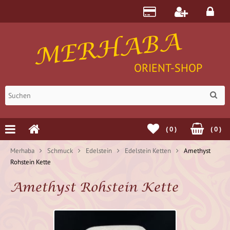
MERHABA
ORIENT-SHOP
(
0
)
(
0
)
Merhaba
Schmuck
Edelstein
Edelstein Ketten
Amethyst
Rohstein Kette
Amethyst Rohstein Kette