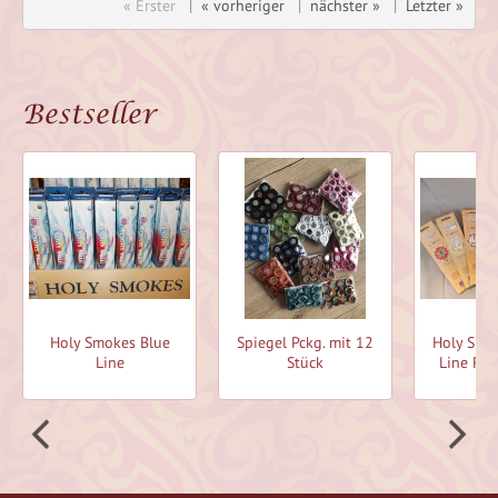
« Erster
|
« vorheriger
|
nächster »
|
Letzter »
Bestseller
Holy Smokes Blue
Spiegel Pckg. mit 12
Holy Smo
Line
Stück
Line Räu