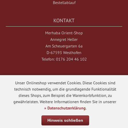
Bestellablauf
KONTAKT
Merhaba Orient-Shop
Annegret Heller
Am Scheuergarten 6a
D-67593 Westhofen
Telefon: 0176 204 46 102
Unser Onlineshop verwendet Cookies. Diese Cookies sind
technisch notwendig, um die grundlegende Funktionalität
dieses Shops, zum Beispiel die Warenkorbfunktion, zu
Merhaba Orient-Shop © 2026
gewährleisten. Weitere Informationen finden Sie in unserer
Template © 2017 - 2026
web-n-arts.de
» Datenschutzerklärung
.
mod
ified eCommerce Shopsoftware © 2009 - 2026
Hinweis schließen