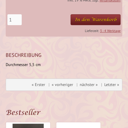
inkl. 19 % MwSt. zzgl.
Versandkosten
In den Warenkorb
Lieferzeit:
3 - 4 Werktage
BESCHREIBUNG
Durchmesser 5,5 cm
« Erster
|
« vorheriger
|
nächster »
|
Letzter »
Bestseller