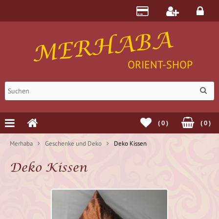
MERHABA
ORIENT-SHOP
(
0
)
(
0
)
Merhaba
Geschenke und Deko
Deko Kissen
Deko Kissen