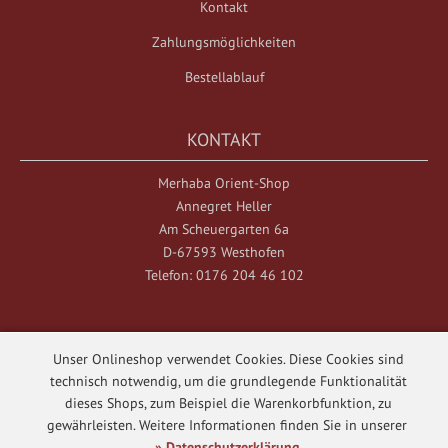
Kontakt
Zahlungsmöglichkeiten
Bestellablauf
KONTAKT
Merhaba Orient-Shop
Annegret Heller
Am Scheuergarten 6a
D-67593 Westhofen
Telefon: 0176 204 46 102
Unser Onlineshop verwendet Cookies. Diese Cookies sind
technisch notwendig, um die grundlegende Funktionalität
dieses Shops, zum Beispiel die Warenkorbfunktion, zu
Merhaba Orient-Shop © 2026
gewährleisten. Weitere Informationen finden Sie in unserer
Template © 2017 - 2026
web-n-arts.de
» Datenschutzerklärung
.